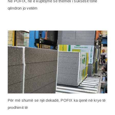
Në POFIX, ne e kuptojmë se themeli i suksesit tonë
qëndron jo vetëm
Për më shumë se një dekadë, POFIX ka qenë në krye të
prodhimit të