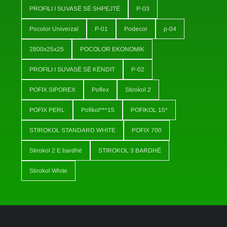
LLAÇAT THEMELORE
Profilet
Aquastop
PROFILI I SUVASË SË SHPEJTË
P-03
Pocolor Univerzal
P-01
Podecor
p-04
2800x25x25
POCOLOR EKONOMIK
PROFILI I SUVASË SË KËNDIT
P-02
POFIX SIPOREX
Poflex
Stirokol 2
POFIX PERL
Pofikol***15
POFIKOL 15*
STIROKOL STANDARD WHITE
POFIX 700
Stirokol 2 E bardhë
STIROKOL 3 BARDHË
Stirokol White