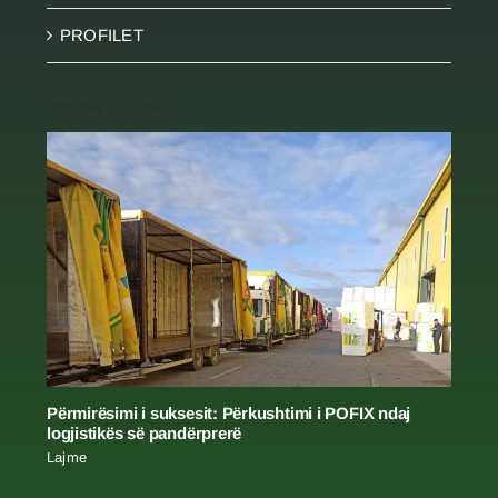
PRODUKTET MINERALE
PROFILET
POSTIMET E FUNDIT
Përmirësimi i suksesit: Përkushtimi i POFIX ndaj
logjistikës së pandërprerë
Lajme