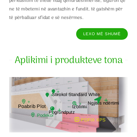
përkushtim të thellë ndaj qëndrueshmërisë, siguron që
ne të mbetemi në avantazhin e fundit, të gatshëm për
të përballuar sfidat e së nesërmes.
LEXO MË SHUMË
Aplikimi i produkteve tona
+
Stirokol Standard White
+
+
+
+
Ngjitës ndërtimi
+
Poabrib Plot
Izolimi
+
Pogrundputz
Podekor
POFIX XPS