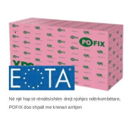
Në një hap të rëndësishëm drejt njohjes ndërkombëtare,
POFIX doo shpall me krenari arritjen