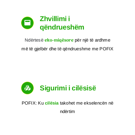
Zhvillimi i
qëndrueshëm
eko-miqësore
Ndërtesë
për një të ardhme
më të gjelbër dhe të qëndrueshme me POFIX
Sigurimi i cilësisë
POFIX: Ku
cilësia
takohet me ekselencën në
ndërtim