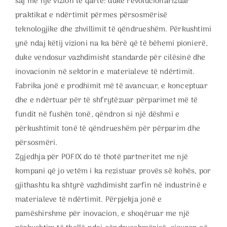
saj me një vizion të qartë: duke revolucionarizuar
praktikat e ndërtimit përmes përsosmërisë
teknologjike dhe zhvillimit të qëndrueshëm. Përkushtimi
ynë ndaj këtij vizioni na ka bërë që të bëhemi pionierë,
duke vendosur vazhdimisht standarde për cilësinë dhe
inovacionin në sektorin e materialeve të ndërtimit.
Fabrika jonë e prodhimit më të avancuar, e konceptuar
dhe e ndërtuar për të shfrytëzuar përparimet më të
fundit në fushën tonë, qëndron si një dëshmi e
përkushtimit tonë të qëndrueshëm për përparim dhe
përsosmëri.
Zgjedhja për POFIX do të thotë partneritet me një
kompani që jo vetëm i ka rezistuar provës së kohës, por
gjithashtu ka shtyrë vazhdimisht zarfin në industrinë e
materialeve të ndërtimit. Përpjekja jonë e
pamëshirshme për inovacion, e shoqëruar me një