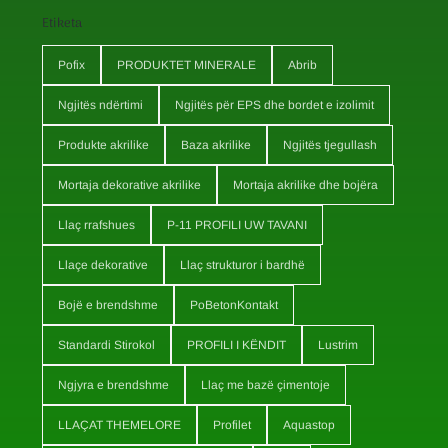
Etiketa
Pofix
PRODUKTET MINERALE
Abrib
Ngjitës ndërtimi
Ngjitës për EPS dhe bordet e izolimit
Produkte akrilike
Baza akrilike
Ngjitës tjegullash
Mortaja dekorative akrilike
Mortaja akrilike dhe bojëra
Llaç rrafshues
P-11 PROFILI UW TAVANI
Llaçe dekorative
Llaç strukturor i bardhë
Bojë e brendshme
PoBetonKontakt
Standardi Stirokol
PROFILI I KËNDIT
Lustrim
Ngjyra e brendshme
Llaç me bazë çimentoje