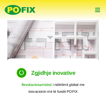
Skip
to
Togg
content
Navi
Fillimi
POFIX - Cilësi dhe
Produktet
bukuri që zgjat,
zgjidhje inovative
Për Ne
Kontakt
Zgjidhje inovative
Revolucionarizimi
Albanian
i ndërtimit global me
inovacionin më të fundit POFIX