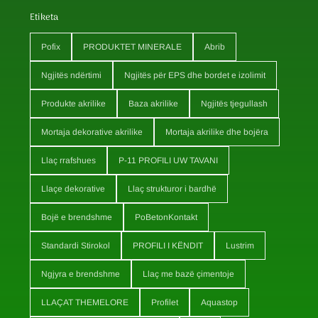
Etiketa
Pofix
PRODUKTET MINERALE
Abrib
Ngjitës ndërtimi
Ngjitës për EPS dhe bordet e izolimit
Produkte akrilike
Baza akrilike
Ngjitës tjegullash
Mortaja dekorative akrilike
Mortaja akrilike dhe bojëra
Llaç rrafshues
P-11 PROFILI UW TAVANI
Llaçe dekorative
Llaç strukturor i bardhë
Bojë e brendshme
PoBetonKontakt
Standardi Stirokol
PROFILI I KËNDIT
Lustrim
Ngjyra e brendshme
Llaç me bazë çimentoje
LLAÇAT THEMELORE
Profilet
Aquastop