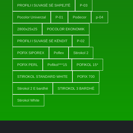
PROFILI I SUVASË SË SHPEJTË
P-03
Pocolor Univerzal
P-01
Podecor
p-04
2800x25x25
POCOLOR EKONOMIK
PROFILI I SUVASË SË KËNDIT
P-02
POFIX SIPOREX
Poflex
Stirokol 2
POFIX PERL
Pofikol***15
POFIKOL 15*
STIROKOL STANDARD WHITE
POFIX 700
Stirokol 2 E bardhë
STIROKOL 3 BARDHË
Stirokol White