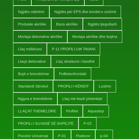
Ngjitës ndërtimi
Ngjitës për EPS dhe bordet e izolimit
Produkte akrilike
Baza akrilike
Ngjitës tjegullash
Mortaja dekorative akrilike
Mortaja akrilike dhe bojëra
Llaç rrafshues
P-11 PROFILI UW TAVANI
Llaçe dekorative
Llaç strukturor i bardhë
Bojë e brendshme
PoBetonKontakt
Standardi Stirokol
PROFILI I KËNDIT
Lustrim
Ngjyra e brendshme
Llaç me bazë çimentoje
LLAÇAT THEMELORE
Profilet
Aquastop
PROFILI I SUVASË SË SHPEJTË
P-03
Pocolor Univerzal
P-01
Podecor
p-04