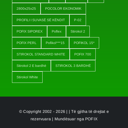
2800x25x25
POCOLOR EKONOMIK
PROFILI I SUVASË SË KËNDIT
P-02
POFIX SIPOREX
Poflex
Stirokol 2
POFIX PERL
Pofikol***15
POFIKOL 15*
STIROKOL STANDARD WHITE
POFIX 700
Stirokol 2 E bardhë
STIROKOL 3 BARDHË
Stirokol White
© Copyright 2002 - 2026 | | Të gjitha të drejtat e
rezervuara | Mundësuar nga
POFIX