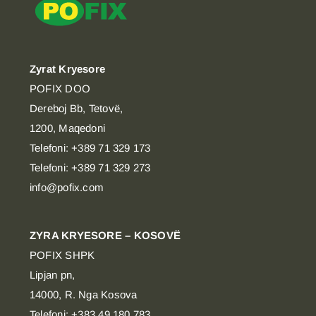
Zyrat Kryesore
POFIX DOO
Dereboj Bb, Tetovë,
1200, Maqedoni
Telefoni: +389 71 329 173
Telefoni: +389 71 329 273
info@pofix.com
ZYRA KRYESORE – KOSOVË
POFIX SHPK
Lipjan pn,
14000, R. Nga Kosova
Telefoni: +383 49 180 783