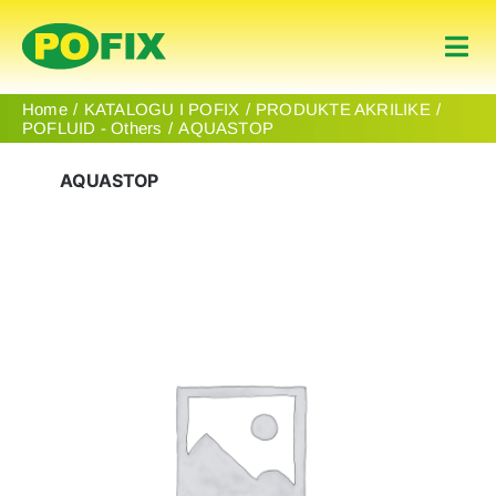
Skip
to
Togg
content
Navi
Fillimi
Home
KATALOGU I POFIX
PRODUKTE AKRILIKE
POFLUID - Others
AQUASTOP
Produktet
AQUASTOP
Për Ne
Kontakt
Albanian