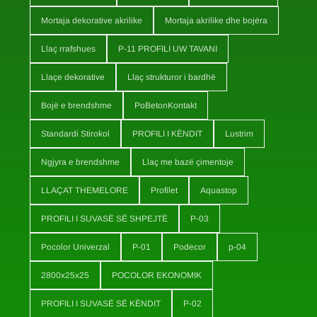
Mortaja dekorative akrilike
Mortaja akrilike dhe bojëra
Llaç rrafshues
P-11 PROFILI UW TAVANI
Llaçe dekorative
Llaç strukturor i bardhë
Bojë e brendshme
PoBetonKontakt
Standardi Stirokol
PROFILI I KËNDIT
Lustrim
Ngjyra e brendshme
Llaç me bazë çimentoje
LLAÇAT THEMELORE
Profilet
Aquastop
PROFILI I SUVASË SË SHPEJTË
P-03
Pocolor Univerzal
P-01
Podecor
p-04
2800x25x25
POCOLOR EKONOMIK
PROFILI I SUVASË SË KËNDIT
P-02