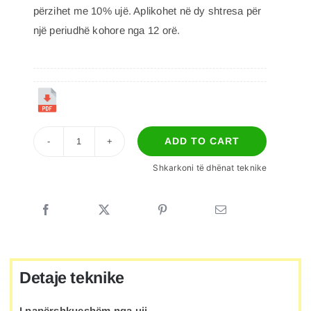
përzihet me 10% ujë. Aplikohet në dy shtresa për
një periudhë kohore nga 12 orë.
ADD TO CART
AQUASTOP
Shkarkoni të dhënat teknike
quantity
Detaje teknike
I papërshkueshëm nga uji