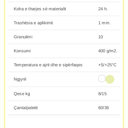
Koha e tharjes së materialit
24 h.
Trashësia e aplikimit
1 mm.
Granulimi
10
Konsumi
400 g/m2.
Temperatura e ajrit dhe e sipërfaqes
+5/+25°C
Ngjyrë
Qese kg
8/15
Çanta/paletë
60/36