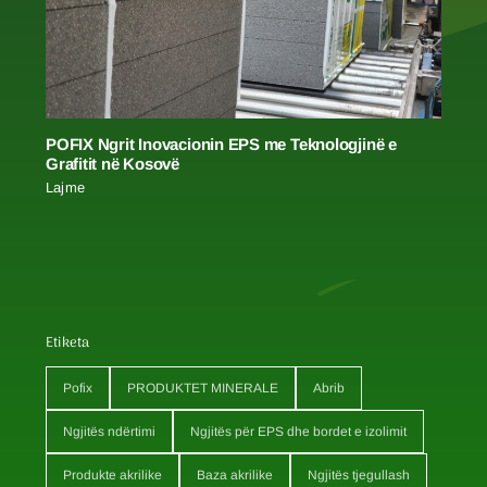
POFIX Ngrit Inovacionin EPS me Teknologjinë e
Grafitit në Kosovë
Lajme
Etiketa
Pofix
PRODUKTET MINERALE
Abrib
Ngjitës ndërtimi
Ngjitës për EPS dhe bordet e izolimit
Produkte akrilike
Baza akrilike
Ngjitës tjegullash