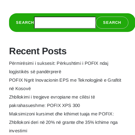
i
POFIX
ndaj
SEARCH
SEARCH
logjistikë
së
pandërpr
Recent Posts
Përmirësimi i suksesit: Përkushtimi i POFIX ndaj
logjistikës së pandërprerë
POFIX Ngrit Inovacionin EPS me Teknologjinë e Grafitit
në Kosovë
Zhbllokimi i tregjeve evropiane me cilësi të
pakrahasueshme: POFIX XPS 300
Maksimizoni kursimet dhe kthimet tuaja me POFIX:
Zhbllokoni deri në 20% në grante dhe 35% kthime nga
investimi