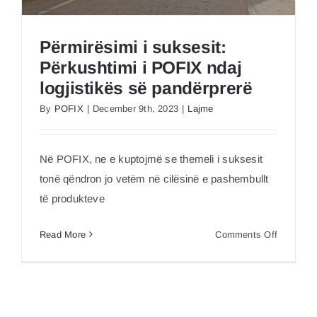
Përmirësimi i suksesit:
Përkushtimi i POFIX ndaj
logjistikës së pandërprerë
By
POFIX
|
December 9th, 2023
|
Lajme
Përmirësimi i suksesit: Përkushtimi i POFIX ndaj
Në POFIX, ne e kuptojmë se themeli i suksesit
logjistikës së pandërprerë
tonë qëndron jo vetëm në cilësinë e pashembullt
të produkteve
on
Read More
Comments Off
Përmirës
i
suksesit:
Përkusht