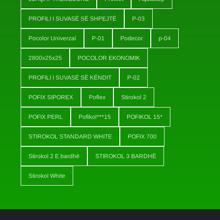
PROFILI I SUVASË SË SHPEJTË
P-03
Pocolor Univerzal
P-01
Podecor
p-04
2800x25x25
POCOLOR EKONOMIK
PROFILI I SUVASË SË KËNDIT
P-02
POFIX SIPOREX
Poflex
Stirokol 2
POFIX PERL
Pofikol***15
POFIKOL 15*
STIROKOL STANDARD WHITE
POFIX 700
Stirokol 2 E bardhë
STIROKOL 3 BARDHË
Stirokol White