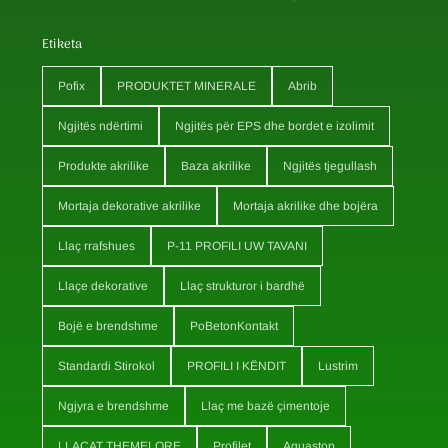
Etiketa
Pofix
PRODUKTET MINERALE
Abrib
Ngjitës ndërtimi
Ngjitës për EPS dhe bordet e izolimit
Produkte akrilike
Baza akrilike
Ngjitës tjegullash
Mortaja dekorative akrilike
Mortaja akrilike dhe bojëra
Llaç rrafshues
P-11 PROFILI UW TAVANI
Llaçe dekorative
Llaç strukturor i bardhë
Bojë e brendshme
PoBetonKontakt
Standardi Stirokol
PROFILI I KËNDIT
Lustrim
Ngjyra e brendshme
Llaç me bazë çimentoje
LLAÇAT THEMELORE
Profilet
Aquastop