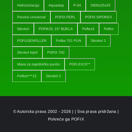
Hidroizolacija
Aquastop
P-04
2800x25x25
Pocolor Univerzal
POFIX PERL
POFIX SIPOREX
Stirokol
POFIKOL 15* BIJELA
Poflex3
Poflex
POFUGENFILLER
Pofiks 701 PUN
Stirokol 3
Stirokol bijeli
POFIX 700
Masa za zajedničko punilo
POFLEX15**
Pofikol***15
Stirokol 2
© Autorska prava 2002 - 2026 | | Sva prava pridržana |
Pokreće ga
POFIX