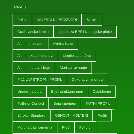
OZNAKE
Pofiks
MINERALNI PROIZVODI
Skratiti
Građevinsko ljepilo
Ljepilo za EPS i izolacijske ploče
Akrilni proizvodi
Akrilna baza
Akrilni ukrasni mortovi
Ljepilo za pločice
Akrilni mortovi i boje
Mort za ravnanje
P-11 UW STROPNI PROFIL
Dekorativni mortovi
Unutarnja boja
Bijeli strukturni mort
Ostakljenje
PoBetonContact
Boja interijera
KUTNI PROFIL
Stirokol Standard
OSNOVNI MOLTERI
Profili
Mort na bazi cementa
P-03
Pofluidi