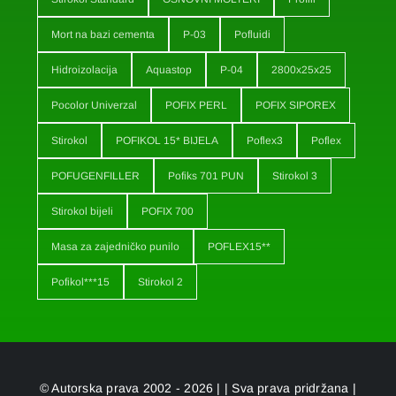
Mort na bazi cementa
P-03
Pofluidi
Hidroizolacija
Aquastop
P-04
2800x25x25
Pocolor Univerzal
POFIX PERL
POFIX SIPOREX
Stirokol
POFIKOL 15* BIJELA
Poflex3
Poflex
POFUGENFILLER
Pofiks 701 PUN
Stirokol 3
Stirokol bijeli
POFIX 700
Masa za zajedničko punilo
POFLEX15**
Pofikol***15
Stirokol 2
© Autorska prava 2002 - 2026 | | Sva prava pridržana |