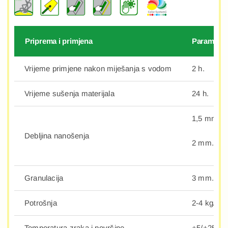
Priprema i primjena
Parametri
Vrijeme primjene nakon miješanja s vodom
2 h.
Vrijeme sušenja materijala
24 h.
1,5 mm.
Debljina nanošenja
2 mm.
Granulacija
3 mm.
Potrošnja
2-4 kg/m2
Temperatura zraka i površine
+5/+25°C