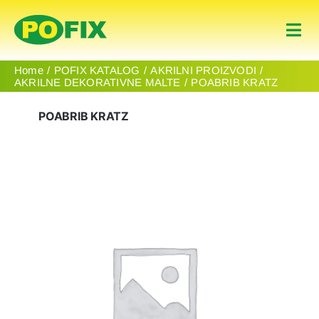
Skip
to
Togg
content
Navi
Naslovnica
Home
POFIX KATALOG
AKRILNI PROIZVODI
AKRILNE DEKORATIVNE MALTE
POABRIB KRATZ
Proizvodi
POABRIB KRATZ
About Us
Contact
Hrvatski