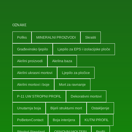
OZNAKE
Pofiks
MINERALNI PROIZVODI
Skratiti
Građevinsko ljepilo
Ljepilo za EPS i izolacijske ploče
Akrilni proizvodi
Akrilna baza
Akrilni ukrasni mortovi
Ljepilo za pločice
Akrilni mortovi i boje
Mort za ravnanje
P-11 UW STROPNI PROFIL
Dekorativni mortovi
Unutarnja boja
Bijeli strukturni mort
Ostakljenje
PoBetonContact
Boja interijera
KUTNI PROFIL
Stirokol Standard
OSNOVNI MOLTERI
Profili