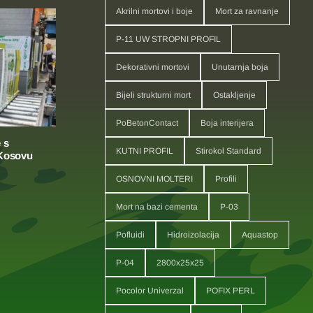
Akrilni mortovi i boje
Mort za ravnanje
P-11 UW STROPNI PROFIL
Dekorativni mortovi
Unutarnja boja
Bijeli strukturni mort
Ostakljenje
PoBetonContact
Boja interijera
 s
KUTNI PROFIL
Stirokol Standard
 Kosovu
OSNOVNI MOLTERI
Profili
Mort na bazi cementa
P-03
Pofluidi
Hidroizolacija
Aquastop
P-04
2800x25x25
Pocolor Univerzal
POFIX PERL