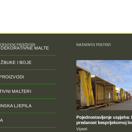
IJENJENI PROIZVODI
NAJNOVIJI POSTOVI
 DEKORATIVNE MALTE
 ŽBUKE I BOJE
 PROIZVODI
IVNI MALTERI
NSKA LJEPILA
Pojednostavljenje uspjeha:
JA
predanost besprijekornoj log
Vijesti