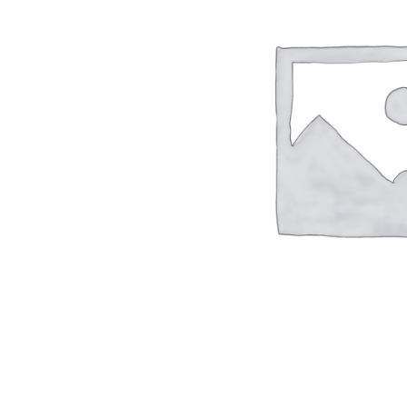
AKRILNE ŽBUKE I BOJE
AKRILNE DEKORATIVNE MALTE
POFLUID – Others