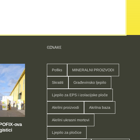
OZNAKE
Pofiks
MINERALNI PROIZVODI
Skratiti
Građevinsko ljepilo
Ljepilo za EPS i izolacijske ploče
Akrilni proizvodi
Akrilna baza
Akrilni ukrasni mortovi
 POFIX-ova
istici
Ljepilo za pločice