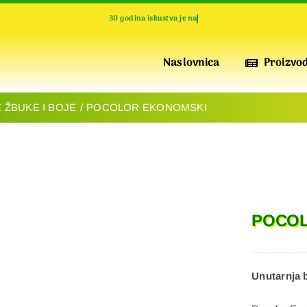
Naslovnica
Proizvod
 ŽBUKE I BOJE
POCOLOR EKONOMSKI
IZOLACIJA I PERFORMANSE
POFIX
XPS
Visokokvalitetne ploče od ekstrudirane polistirenske
POCOL
pjene za vrhunsku toplinsku izolaciju, otporne na
pritisak, vodoodbojne i izdržljive
Unutarnja 
IZOLACIJA I TOPLINA