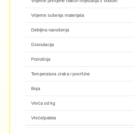
Vrijeme primjene nakon miješanja s vodom
Vrijeme sušenja materijala
Debljina nanošenja
Granulacija
Potrošnja
Temperatura zraka i površine
Boja
Vreća od kg
Vreće/paleta