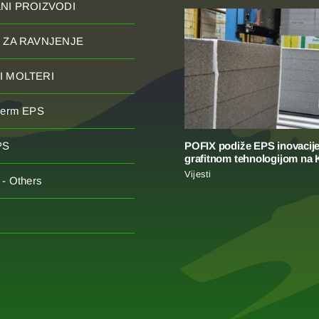
NI PROIZVODI
 ZA RAVNJENJE
 MOLTERI
herm EPS
POFIX podiže EPS inovacije
PS
grafitnom tehnologijom na
Vijesti
- Others