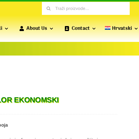
Search
for:
i
About Us
Contact
Hrvatski
PROFILI ZA SUHU GRADNJU
PROFILI PREFIKSA
Profili koje proizvodi POFIX uključuju standardne
OR EKONOMSKI
profile suhozida, zidne profile, ojačane profile itd.,
Koji su neophodni za svestrane instalacije suhozida.
boja