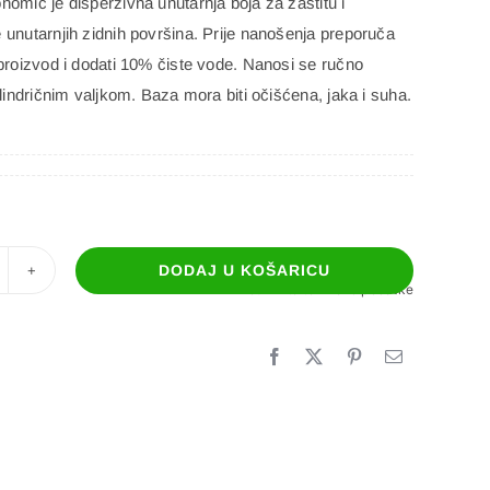
omic je disperzivna unutarnja boja za zaštitu i
 unutarnjih zidnih površina. Prije nanošenja preporuča
 proizvod i dodati 10% čiste vode. Nanosi se ručno
ilindričnim valjkom. Baza mora biti očišćena, jaka i suha.
DODAJ U KOŠARICU
OCOLOR
Preuzmite tehničke podatke
KONOMSKI
ličina