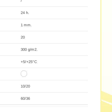
/
24 h.
1 mm.
20
300 g/m2.
+5/+25°C
10/20
60/36