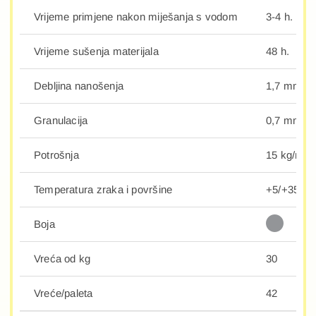
Vrijeme primjene nakon miješanja s vodom
3-4 h.
Vrijeme sušenja materijala
48 h.
Debljina nanošenja
1,7 mm.
Granulacija
0,7 mm.
Potrošnja
15 kg/m2.
Temperatura zraka i površine
+5/+35°C
Boja
Vreća od kg
30
Vreće/paleta
42