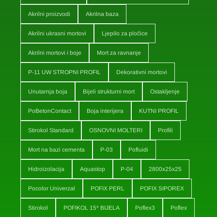
Akrilni proizvodi
Akrilna baza
Akrilni ukrasni mortovi
Ljepilo za pločice
Akrilni mortovi i boje
Mort za ravnanje
P-11 UW STROPNI PROFIL
Dekorativni mortovi
Unutarnja boja
Bijeli strukturni mort
Ostakljenje
PoBetonContact
Boja interijera
KUTNI PROFIL
Stirokol Standard
OSNOVNI MOLTERI
Profili
Mort na bazi cementa
P-03
Pofluidi
Hidroizolacija
Aquastop
P-04
2800x25x25
Pocolor Univerzal
POFIX PERL
POFIX SIPOREX
Stirokol
POFIKOL 15* BIJELA
Poflex3
Poflex