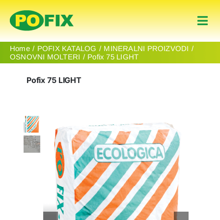
Skip
to
Togg
content
Navi
Naslovnica
Home
POFIX KATALOG
MINERALNI PROIZVODI
OSNOVNI MOLTERI
Pofix 75 LIGHT
Proizvodi
Pofix 75 LIGHT
About Us
Contact
Hrvatski