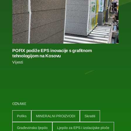
POFIX podiže EPS inovacije s grafitnom
tehnologijom na Kosovu
Vijesti
OZNAKE
Pofiks
MINERALNI PROIZVODI
Skratiti
Građevinsko ljepilo
Ljepilo za EPS i izolacijske ploče