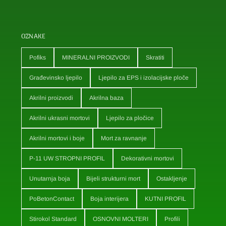
OZNAKE
Pofiks
MINERALNI PROIZVODI
Skratiti
Građevinsko ljepilo
Ljepilo za EPS i izolacijske ploče
Akrilni proizvodi
Akrilna baza
Akrilni ukrasni mortovi
Ljepilo za pločice
Akrilni mortovi i boje
Mort za ravnanje
P-11 UW STROPNI PROFIL
Dekorativni mortovi
Unutarnja boja
Bijeli strukturni mort
Ostakljenje
PoBetonContact
Boja interijera
KUTNI PROFIL
Stirokol Standard
OSNOVNI MOLTERI
Profili