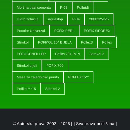
Mort na bazi cementa
P-03
Pofluidi
Hidroizolacija
Aquastop
P-04
2800x25x25
Pocolor Univerzal
POFIX PERL
POFIX SIPOREX
Stirokol
POFIKOL 15* BIJELA
Poflex3
Poflex
POFUGENFILLER
Pofiks 701 PUN
Stirokol 3
Stirokol bijeli
POFIX 700
Masa za zajedničko punilo
POFLEX15**
Pofikol***15
Stirokol 2
© Autorska prava 2002 - 2026 | | Sva prava pridržana |