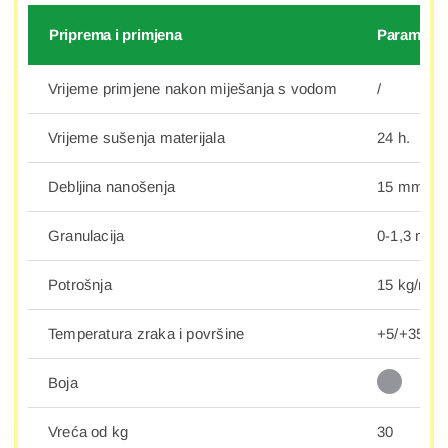
Priprema i primjena
Parametri
Vrijeme primjene nakon miješanja s vodom
/
Vrijeme sušenja materijala
24 h.
Debljina nanošenja
15 mm.
Granulacija
0-1,3 mm.
Potrošnja
15 kg/m2.
Temperatura zraka i površine
+5/+35°C
Boja
Vreća od kg
30