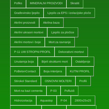
Pofiks
MINERALNI PROIZVODI
Skratiti
Građevinsko ljepilo
Ljepilo za EPS i izolacijske ploče
Akrilni proizvodi
Akrilna baza
Akrilni ukrasni mortovi
Ljepilo za pločice
Akrilni mortovi i boje
Mort za ravnanje
P-11 UW STROPNI PROFIL
Dekorativni mortovi
Unutarnja boja
Bijeli strukturni mort
Ostakljenje
PoBetonContact
Boja interijera
KUTNI PROFIL
Stirokol Standard
OSNOVNI MOLTERI
Profili
Mort na bazi cementa
P-03
Pofluidi
Hidroizolacija
Aquastop
P-04
2800x25x25