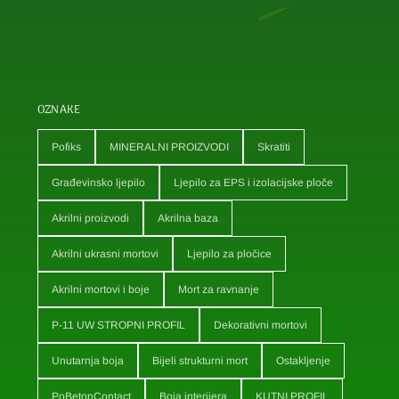
OZNAKE
Pofiks
MINERALNI PROIZVODI
Skratiti
Građevinsko ljepilo
Ljepilo za EPS i izolacijske ploče
Akrilni proizvodi
Akrilna baza
Akrilni ukrasni mortovi
Ljepilo za pločice
Akrilni mortovi i boje
Mort za ravnanje
P-11 UW STROPNI PROFIL
Dekorativni mortovi
Unutarnja boja
Bijeli strukturni mort
Ostakljenje
PoBetonContact
Boja interijera
KUTNI PROFIL