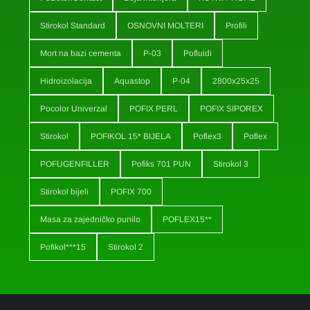
Stirokol Standard
OSNOVNI MOLTERI
Profili
Mort na bazi cementa
P-03
Pofluidi
Hidroizolacija
Aquastop
P-04
2800x25x25
Pocolor Univerzal
POFIX PERL
POFIX SIPOREX
Stirokol
POFIKOL 15* BIJELA
Poflex3
Poflex
POFUGENFILLER
Pofiks 701 PUN
Stirokol 3
Stirokol bijeli
POFIX 700
Masa za zajedničko punilo
POFLEX15**
Pofikol***15
Stirokol 2