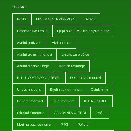
OZNAKE
Pofiks
MINERALNI PROIZVODI
Skratiti
Građevinsko ljepilo
Ljepilo za EPS i izolacijske ploče
Akrilni proizvodi
Akrilna baza
Akrilni ukrasni mortovi
Ljepilo za pločice
Akrilni mortovi i boje
Mort za ravnanje
P-11 UW STROPNI PROFIL
Dekorativni mortovi
Unutarnja boja
Bijeli strukturni mort
Ostakljenje
PoBetonContact
Boja interijera
KUTNI PROFIL
Stirokol Standard
OSNOVNI MOLTERI
Profili
Mort na bazi cementa
P-03
Pofluidi