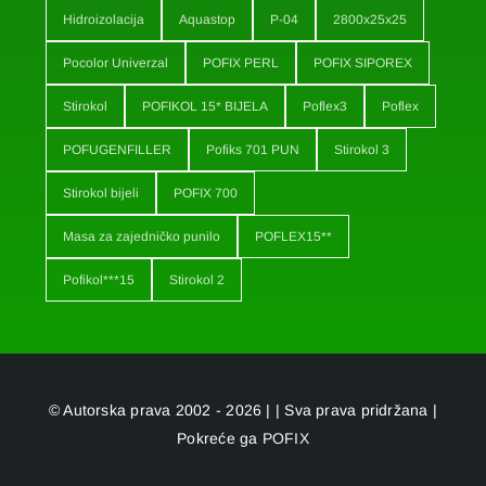
Hidroizolacija
Aquastop
P-04
2800x25x25
Pocolor Univerzal
POFIX PERL
POFIX SIPOREX
Stirokol
POFIKOL 15* BIJELA
Poflex3
Poflex
POFUGENFILLER
Pofiks 701 PUN
Stirokol 3
Stirokol bijeli
POFIX 700
Masa za zajedničko punilo
POFLEX15**
Pofikol***15
Stirokol 2
© Autorska prava 2002 - 2026 | | Sva prava pridržana |
Pokreće ga
POFIX