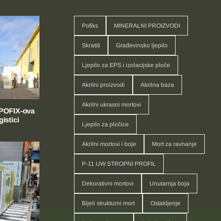
Pofiks
MINERALNI PROIZVODI
Skratiti
Građevinsko ljepilo
Ljepilo za EPS i izolacijske ploče
Akrilni proizvodi
Akrilna baza
Akrilni ukrasni mortovi
 POFIX-ova
istici
Ljepilo za pločice
Akrilni mortovi i boje
Mort za ravnanje
P-11 UW STROPNI PROFIL
Dekorativni mortovi
Unutarnja boja
Bijeli strukturni mort
Ostakljenje