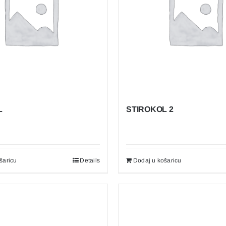
L
STIROKOL 2
šaricu
Details
Dodaj u košaricu