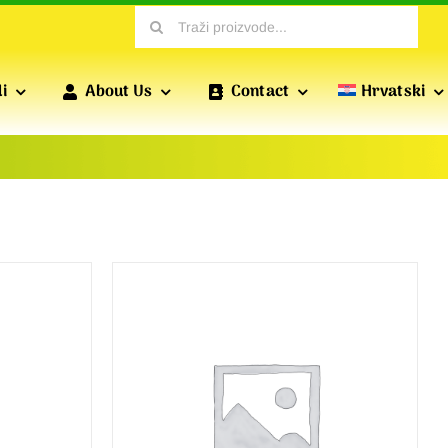
Search
for:
i
About Us
Contact
Hrvatski
PROFILI ZA SUHU GRADNJU
PROFILI PREFIKSA
Profili koje proizvodi POFIX uključuju standardne
profile suhozida, zidne profile, ojačane profile itd.,
Koji su neophodni za svestrane instalacije suhozida.