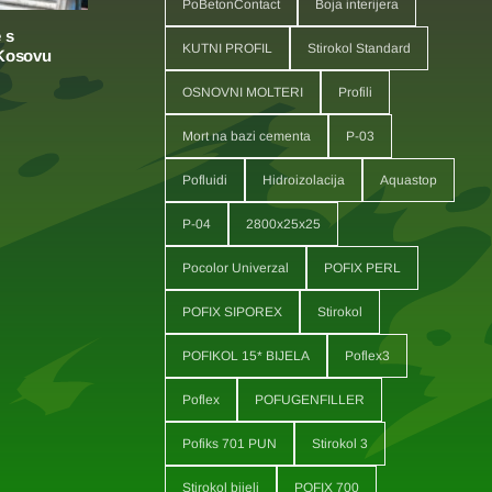
PoBetonContact
Boja interijera
 s
KUTNI PROFIL
Stirokol Standard
 Kosovu
OSNOVNI MOLTERI
Profili
Mort na bazi cementa
P-03
Pofluidi
Hidroizolacija
Aquastop
P-04
2800x25x25
Pocolor Univerzal
POFIX PERL
POFIX SIPOREX
Stirokol
POFIKOL 15* BIJELA
Poflex3
Poflex
POFUGENFILLER
Pofiks 701 PUN
Stirokol 3
Stirokol bijeli
POFIX 700