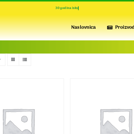
Naslovnica
Proizvod
IZOLACIJA I PERFORMANSE
POFIX
XPS
Visokokvalitetne ploče od ekstrudirane polistirenske
pjene za vrhunsku toplinsku izolaciju, otporne na
pritisak, vodoodbojne i izdržljive
IZOLACIJA I TOPLINA