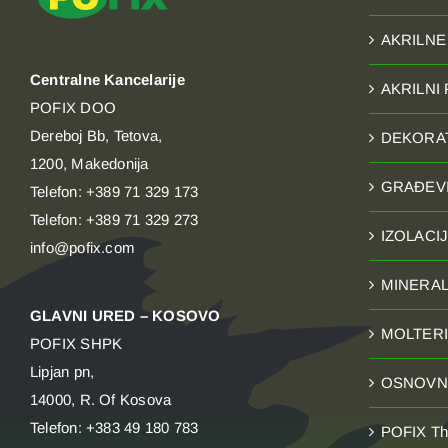
AKRILNE
Centralne Kancelarije
AKRILNI
POFIX DOO
Dereboj Bb, Tetova,
DEKORAT
1200, Makedonija
GRAĐEVI
Telefon: +389 71 329 173
Telefon: +389 71 329 273
IZOLACI
info@pofix.com
MINERAL
GLAVNI URED – KOSOVO
MOLTERI
POFIX SHPK
Lipjan pn,
OSNOVNI
14000, R. Of Kosova
Telefon: +383 49 180 783
POFIX T