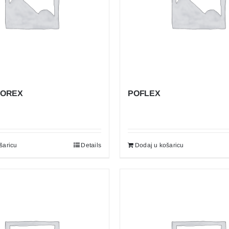
POREX
POFLEX
šaricu
Details
Dodaj u košaricu