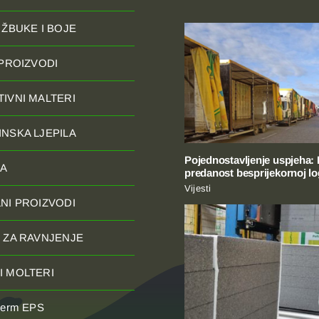
 ŽBUKE I BOJE
 PROIZVODI
IVNI MALTERI
NSKA LJEPILA
Pojednostavljenje uspjeha:
JA
predanost besprijekornoj log
Vijesti
NI PROIZVODI
 ZA RAVNJENJE
 MOLTERI
herm EPS