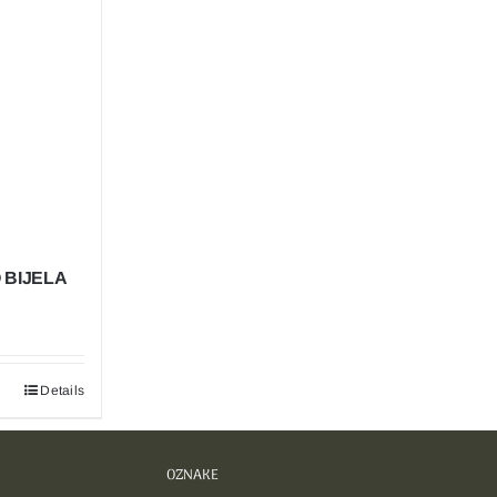
 BIJELA
Details
OZNAKE