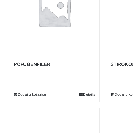
POFUGENFILER
STIROKO
Dodaj u košaricu
Details
Dodaj u ko