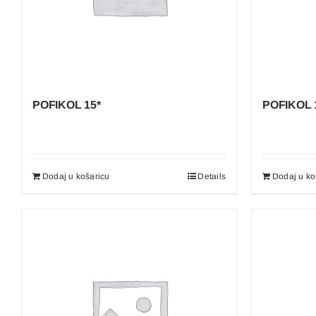
AKRILNE ŽBUKE I BOJE
AKRILNE DEKORATIVNE MALTE
POFLUID – Others
POFIKOL 15*
POFIKOL 
Dodaj u košaricu
Details
Dodaj u ko