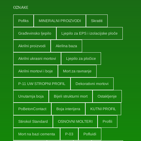
OZNAKE
Pofiks
MINERALNI PROIZVODI
Skratiti
Građevinsko ljepilo
Ljepilo za EPS i izolacijske ploče
Akrilni proizvodi
Akrilna baza
Akrilni ukrasni mortovi
Ljepilo za pločice
Akrilni mortovi i boje
Mort za ravnanje
P-11 UW STROPNI PROFIL
Dekorativni mortovi
Unutarnja boja
Bijeli strukturni mort
Ostakljenje
PoBetonContact
Boja interijera
KUTNI PROFIL
Stirokol Standard
OSNOVNI MOLTERI
Profili
Mort na bazi cementa
P-03
Pofluidi