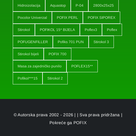
Hidroizolacija
Aquastop
P-04
2800x25x25
Pocolor Univerzal
POFIX PERL
POFIX SIPOREX
Stirokol
POFIKOL 15* BIJELA
Poflex3
Poflex
POFUGENFILLER
Pofiks 701 PUN
Stirokol 3
Stirokol bijeli
POFIX 700
Masa za zajedničko punilo
POFLEX15**
Pofikol***15
Stirokol 2
© Autorska prava 2002 - 2026 | | Sva prava pridržana |
Pokreće ga
POFIX