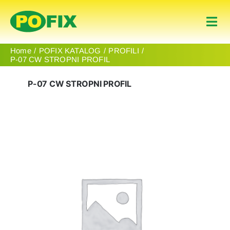
Skip
to
Togg
content
Navi
Naslovnica
Home
POFIX KATALOG
PROFILI
P-07 CW STROPNI PROFIL
Proizvodi
P-07 CW STROPNI PROFIL
About Us
Contact
Hrvatski