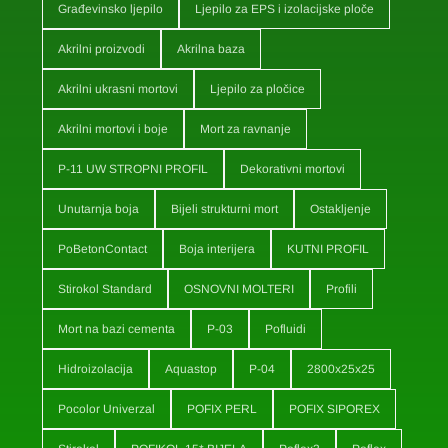
Građevinsko ljepilo
Ljepilo za EPS i izolacijske ploče
Akrilni proizvodi
Akrilna baza
Akrilni ukrasni mortovi
Ljepilo za pločice
Akrilni mortovi i boje
Mort za ravnanje
P-11 UW STROPNI PROFIL
Dekorativni mortovi
Unutarnja boja
Bijeli strukturni mort
Ostakljenje
PoBetonContact
Boja interijera
KUTNI PROFIL
Stirokol Standard
OSNOVNI MOLTERI
Profili
Mort na bazi cementa
P-03
Pofluidi
Hidroizolacija
Aquastop
P-04
2800x25x25
Pocolor Univerzal
POFIX PERL
POFIX SIPOREX