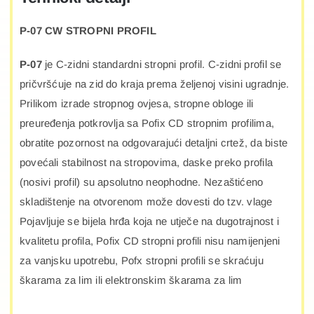
P-07 CW STROPNI PROFIL
P-07
je C-zidni standardni stropni profil. C-zidni profil se
pričvršćuje na zid do kraja prema željenoj visini ugradnje.
Prilikom izrade stropnog ovjesa, stropne obloge ili
preuređenja potkrovlja sa Pofix CD stropnim profilima,
obratite pozornost na odgovarajući detaljni crtež, da biste
povećali stabilnost na stropovima, daske preko profila
(nosivi profil) su apsolutno neophodne. Nezaštićeno
skladištenje na otvorenom može dovesti do tzv. vlage
Pojavljuje se bijela hrđa koja ne utječe na dugotrajnost i
kvalitetu profila, Pofix CD stropni profili nisu namijenjeni
za vanjsku upotrebu, Pofx stropni profili se skraćuju
škarama za lim ili elektronskim škarama za lim