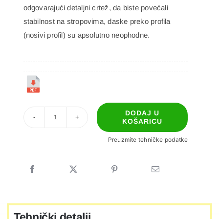
odgovarajući detaljni crtež, da biste povećali
stabilnost na stropovima, daske preko profila
(nosivi profil) su apsolutno neophodne.
DODAJ U
KOŠARICU
P-
07
Preuzmite tehničke podatke
CW
STROPNI
PROFIL
količina
Tehnički detalji