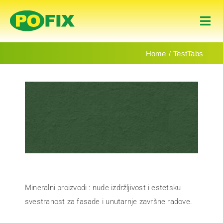
Skip
to
Togg
content
Navi
Naslovnica
Home
TestTabs
Proizvodi
About Us
Contact
Hrvatski
Mineralni proizvodi
: nude izdržljivost i estetsku
svestranost za fasade i unutarnje završne radove.