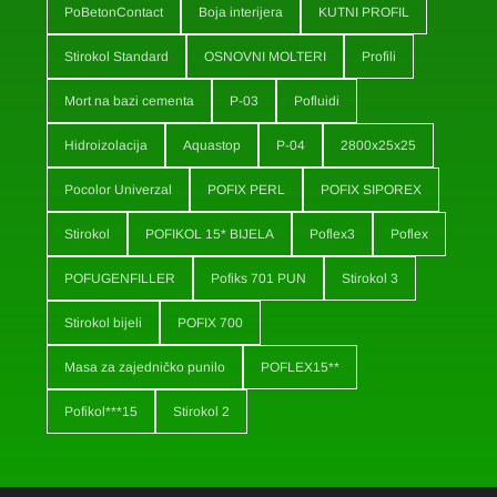
PoBetonContact
Boja interijera
KUTNI PROFIL
Stirokol Standard
OSNOVNI MOLTERI
Profili
Mort na bazi cementa
P-03
Pofluidi
Hidroizolacija
Aquastop
P-04
2800x25x25
Pocolor Univerzal
POFIX PERL
POFIX SIPOREX
Stirokol
POFIKOL 15* BIJELA
Poflex3
Poflex
POFUGENFILLER
Pofiks 701 PUN
Stirokol 3
Stirokol bijeli
POFIX 700
Masa za zajedničko punilo
POFLEX15**
Pofikol***15
Stirokol 2