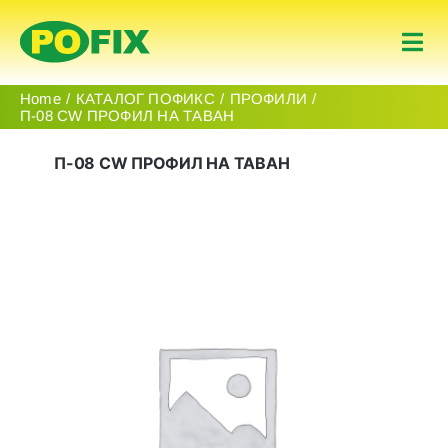
Skip
to
Togg
content
Navi
Почеток
Home
КАТАЛОГ ПОФИКС
ПРОФИЛИ
П-08 CW ПРОФИЛ НА ТАВАН
Производи
П-08 CW ПРОФИЛ НА ТАВАН
За Нас
Контакт
македонски