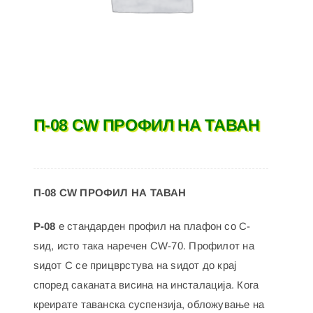
П-08 CW ПРОФИЛ НА ТАВАН
П-08 CW ПРОФИЛ НА ТАВАН
P-08
е стандарден профил на плафон со C-
ѕид, исто така наречен CW-70. Профилот на
ѕидот C се прицврстува на ѕидот до крај
според саканата висина на инсталација. Кога
креирате таванска суспензија, обложување на