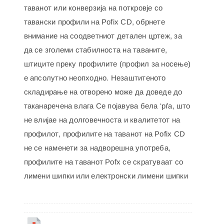
таванот или конверзија на поткровје со
тавански профили на Pofix CD, обрнете
внимание на соодветниот детален цртеж, за
да се зголеми стабилноста на таваните,
штиците преку профилите (профил за носење)
е апсолутно неопходно. Незаштитеното
складирање на отворено може да доведе до
таканаречена влага Се појавува бела ‘рѓа, што
не влијае на долговечноста и квалитетот на
профилот, профилите на таванот на Pofix CD
не се наменети за надворешна употреба,
профилите на таванот Pofx се скратуваат со
лимени шипки или електронски лимени шипки