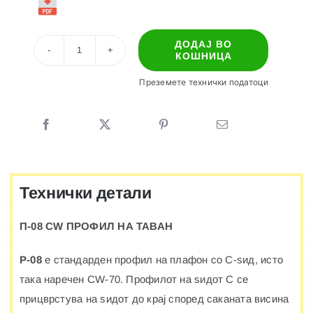
ДОДАЈ ВО
КОШНИЦА
П-08
CW
Преземете технички податоци
ПРОФИЛ
НА
ТАВАН
количина
Технички детали
П-08 CW ПРОФИЛ НА ТАВАН
P-08
е стандарден профил на плафон со C-ѕид, исто
така наречен CW-70. Профилот на ѕидот C се
прицврстува на ѕидот до крај според саканата висина