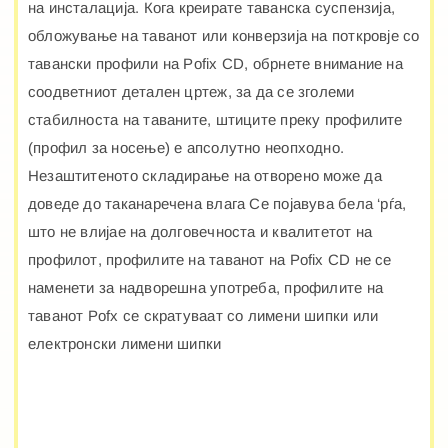
на инсталација. Кога креирате таванска суспензија,
обложување на таванот или конверзија на поткровје со
тавански профили на Pofix CD, обрнете внимание на
соодветниот детален цртеж, за да се зголеми
стабилноста на таваните, штиците преку профилите
(профил за носење) е апсолутно неопходно.
Незаштитеното складирање на отворено може да
доведе до таканаречена влага Се појавува бела ‘рѓа,
што не влијае на долговечноста и квалитетот на
профилот, профилите на таванот на Pofix CD не се
наменети за надворешна употреба, профилите на
таванот Pofx се скратуваат со лимени шипки или
електронски лимени шипки