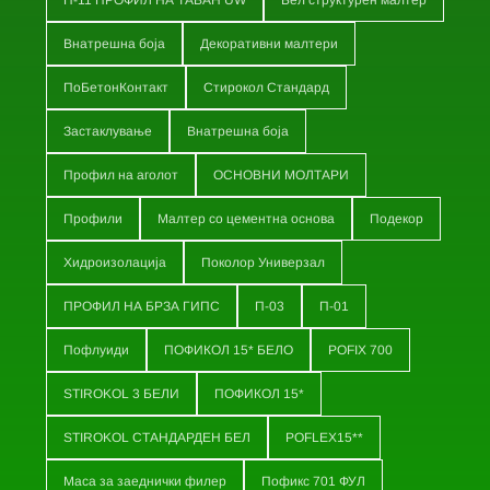
П-11 ПРОФИЛ НА ТАВАН UW
Бел структурен малтер
Внатрешна боја
Декоративни малтери
ПоБетонКонтакт
Стирокол Стандард
Застаклување
Внатрешна боја
Профил на аголот
ОСНОВНИ МОЛТАРИ
Профили
Малтер со цементна основа
Подекор
Хидроизолација
Поколор Универзал
ПРОФИЛ НА БРЗА ГИПС
П-03
П-01
Пофлуиди
ПОФИКОЛ 15* БЕЛО
POFIX 700
STIROKOL 3 БЕЛИ
ПОФИКОЛ 15*
STIROKOL СТАНДАРДЕН БЕЛ
POFLEX15**
Маса за заеднички филер
Пофикс 701 ФУЛ