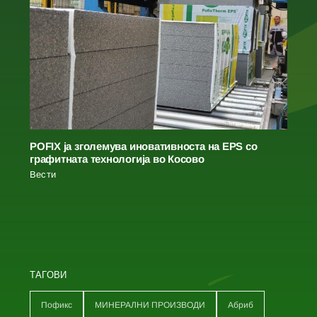
POFIX ја зголемува иновативноста на EPS со
графитната технологија во Косово
Вести
ТАГОВИ
Пофикс
МИНЕРАЛНИ ПРОИЗВОДИ
Абриб