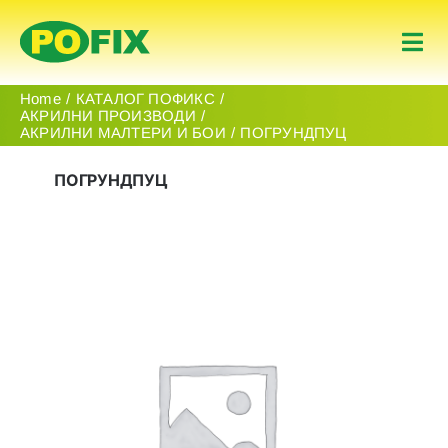
Skip
to
Togg
content
Navi
Почеток
Home
КАТАЛОГ ПОФИКС
АКРИЛНИ ПРОИЗВОДИ
АКРИЛНИ МАЛТЕРИ И БОИ
ПОГРУНДПУЦ
Производи
ПОГРУНДПУЦ
За Нас
Контакт
македонски