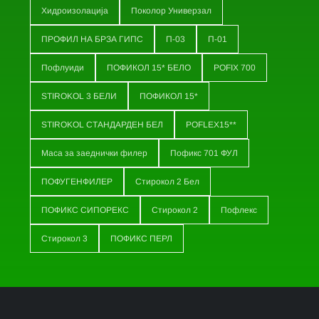
Хидроизолација
Поколор Универзал
ПРОФИЛ НА БРЗА ГИПС
П-03
П-01
Пофлуиди
ПОФИКОЛ 15* БЕЛО
POFIX 700
STIROKOL 3 БЕЛИ
ПОФИКОЛ 15*
STIROKOL СТАНДАРДЕН БЕЛ
POFLEX15**
Маса за заеднички филер
Пофикс 701 ФУЛ
ПОФУГЕНФИЛЕР
Стирокол 2 Бел
ПОФИКС СИПОРЕКС
Стирокол 2
Пофлекс
Стирокол 3
ПОФИКС ПЕРЛ