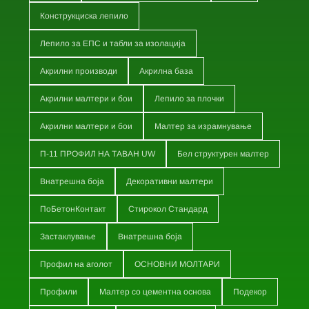
Конструкциска лепило
Лепило за ЕПС и табли за изолација
Акрилни производи
Акрилна база
Акрилни малтери и бои
Лепило за плочки
Акрилни малтери и бои
Малтер за израмнување
П-11 ПРОФИЛ НА ТАВАН UW
Бел структурен малтер
Внатрешна боја
Декоративни малтери
ПоБетонКонтакт
Стирокол Стандард
Застаклување
Внатрешна боја
Профил на аголот
ОСНОВНИ МОЛТАРИ
Профили
Малтер со цементна основа
Подекор