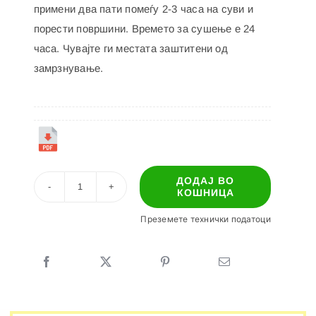
примени два пати помеѓу 2-3 часа на суви и
порести површини. Времето за сушење е 24
часа. Чувајте ги местата заштитени од
замрзнување.
ДОДАЈ ВО
КОШНИЦА
ПОГРУНДПУЦ
количина
Преземете технички податоци