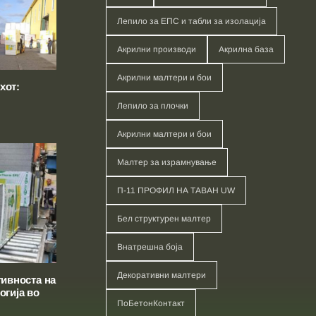
Лепило за ЕПС и табли за изолација
Акрилни производи
Акрилна база
Акрилни малтери и бои
хот:
Лепило за плочки
Акрилни малтери и бои
Малтер за израмнување
П-11 ПРОФИЛ НА ТАВАН UW
Бел структурен малтер
Внатрешна боја
Декоративни малтери
тивноста на
огија во
ПоБетонКонтакт