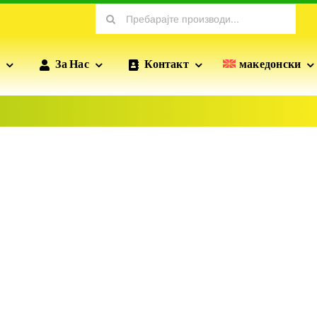
Search
for:
За Нас
Контакт
македонски
ПРОФИЛИ ЗА СУВА ГРАДБА
ПОФИКС
ПРОФИЛИ
Профилите произведени од POFIX вклучуваат
стандардни профили на гипсо ѕидовите, профилите
на ѕидовите, зајакнатите профили итн., кои се од
суштинско значење за разновидните сушилни
инсталации.