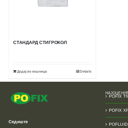
АКРИЛНИ МАЛТЕРИ И БОИ
АКРИЛНИ ДЕКОРАТИВНИ МАЛТЕРИ
POFLUID – Others
СТАНДАРД СТИГРОКОЛ
Додај во кошница
Details
НАЈОЦЕНУ
POFIX T
POFIX X
Седиште
POFLUID 