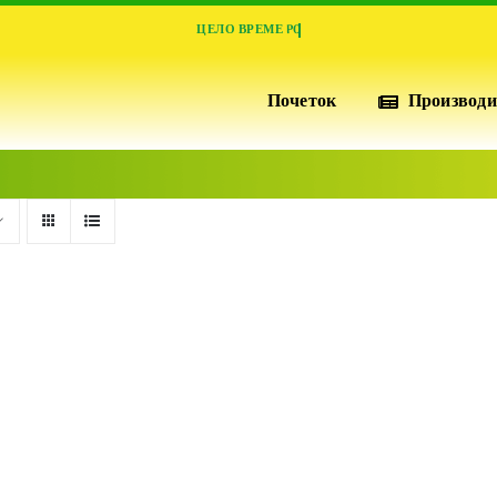
Почеток
Производи
ИЗОЛАЦИЈА И ПЕРФОРМАНСИ
ПОФИКС
XPS
Висококвалитетни плочи од екструдирана
полистиренска пена за супериорна топлинска
изолација, отпорни на притисок, водоотпорни и
издржливост