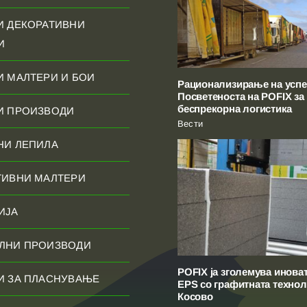
И ДЕКОРАТИВНИ
И
И МАЛТЕРИ И БОИ
Рационализирање на успе
Посветеноста на POFIX за
беспрекорна логистика
И ПРОИЗВОДИ
Вести
НИ ЛЕПИЛА
ТИВНИ МАЛТЕРИ
ИЈА
ЛНИ ПРОИЗВОДИ
POFIX ја зголемува инова
И ЗА ПЛАСНУВАЊЕ
EPS со графитната технол
Косово