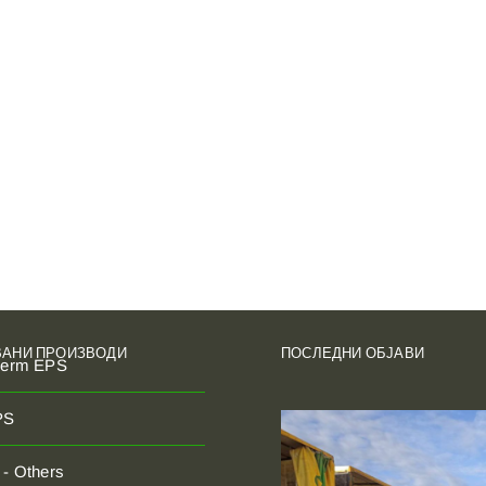
ИЗОЛАЦИЈА И ТОПЛИНА
POFIX
EPS
Докажана изолација за животните простори.
Економичен, ефикасен, секаде. Доверливи во
домовите, канцелариите, училиштата и пошироко за
несовладувана топлинска ефикасност, заштеда на
трошоци и разновидна примена од покриви на подови.
ВАНИ ПРОИЗВОДИ
ПОСЛЕДНИ ОБЈАВИ
herm EPS
PS
- Others