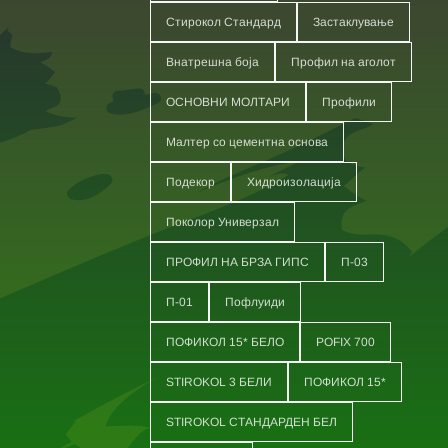
Стирокол Стандард
Застаклување
Внатрешна боја
Профил на аголот
ОСНОВНИ МОЛТАРИ
Профили
Малтер со цементна основа
Подекор
Хидроизолација
Поколор Универзал
ПРОФИЛ НА БРЗА ГИПС
П-03
П-01
Пофлуиди
ПОФИКОЛ 15* БЕЛО
POFIX 700
STIROKOL 3 БЕЛИ
ПОФИКОЛ 15*
STIROKOL СТАНДАРДЕН БЕЛ