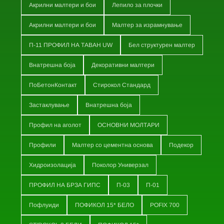
Акрилни малтери и бои
Лепило за плочки
Акрилни малтери и бои
Малтер за израмнување
П-11 ПРОФИЛ НА ТАВАН UW
Бел структурен малтер
Внатрешна боја
Декоративни малтери
ПоБетонКонтакт
Стирокол Стандард
Застаклување
Внатрешна боја
Профил на аголот
ОСНОВНИ МОЛТАРИ
Профили
Малтер со цементна основа
Подекор
Хидроизолација
Поколор Универзал
ПРОФИЛ НА БРЗА ГИПС
П-03
П-01
Пофлуиди
ПОФИКОЛ 15* БЕЛО
POFIX 700