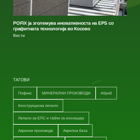
POFIX ја зголемува иновативноста на EPS со
графитната технологија во Косово
Вести
ТАГОВИ
Пофикс
МИНЕРАЛНИ ПРОИЗВОДИ
Абриб
Конструкциска лепило
Лепило за ЕПС и табли за изолација
Акрилни производи
Акрилна база