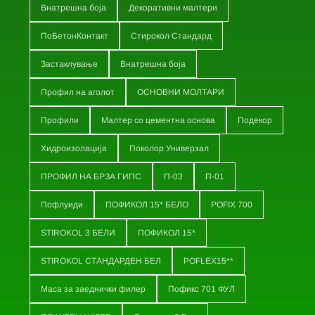
Внатрешна боја
Декоративни малтери
ПоБетонКонтакт
Стирокол Стандард
Застаклување
Внатрешна боја
Профил на аголот
ОСНОВНИ МОЛТАРИ
Профили
Малтер со цементна основа
Подекор
Хидроизолација
Поколор Универзал
ПРОФИЛ НА БРЗА ГИПС
П-03
П-01
Пофлуиди
ПОФИКОЛ 15* БЕЛО
POFIX 700
STIROKOL 3 БЕЛИ
ПОФИКОЛ 15*
STIROKOL СТАНДАРДЕН БЕЛ
POFLEX15**
Маса за заеднички филер
Пофикс 701 ФУЛ