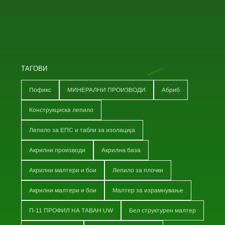
ТАГОВИ
Пофикс
МИНЕРАЛНИ ПРОИЗВОДИ
Абриб
Конструкциска лепило
Лепило за ЕПС и табли за изолација
Акрилни производи
Акрилна база
Акрилни малтери и бои
Лепило за плочки
Акрилни малтери и бои
Малтер за израмнување
П-11 ПРОФИЛ НА ТАВАН UW
Бел структурен малтер