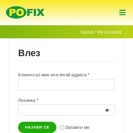
Skip
to
Togg
content
Navi
Почеток
Home
My Account
Производи
Влез
За Нас
Задолжително
Клиентско име или email адреса
*
Контакт
Задолжително
Лозинка
*
македонски
Запамти ме
НАЈАВИ СЕ