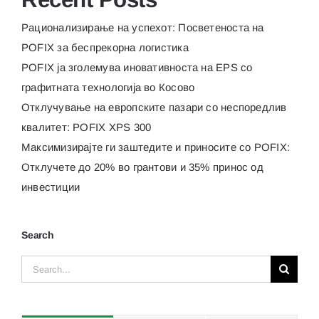
грантови
и
Рационализирање на успехот: Посветеноста на
35%
POFIX за беспрекорна логистика
принос
POFIX ја зголемува иновативноста на EPS со
од
инвестиц
графитната технологија во Косово
Отклучување на европските пазари со неспоредлив
квалитет: POFIX XPS 300
Максимизирајте ги заштедите и приносите со POFIX:
Отклучете до 20% во грантови и 35% принос од
инвестиции
Search
Search
for: