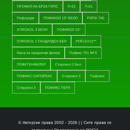
ПРОФИЛ НА БРЗА ГИПС
П-03
П-01
Пофлуиди
ПОФИКОЛ 15* БЕЛО
POFIX 700
STIROKOL 3 БЕЛИ
ПОФИКОЛ 15*
STIROKOL СТАНДАРДЕН БЕЛ
POFLEX15**
Маса за заеднички филер
Пофикс 701 ФУЛ
ПОФУГЕНФИЛЕР
Стирокол 2 Бел
ПОФИКС СИПОРЕКС
Стирокол 2
Пофлекс
Стирокол 3
ПОФИКС ПЕРЛ
© Авторски права 2002 - 2026 | | Сите права се
задржани | Овозможено од
POFIX