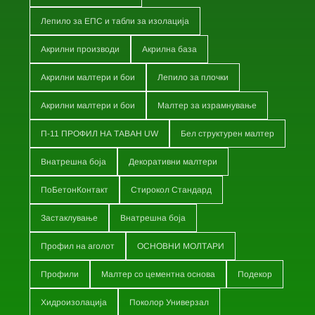
Лепило за ЕПС и табли за изолација
Акрилни производи
Акрилна база
Акрилни малтери и бои
Лепило за плочки
Акрилни малтери и бои
Малтер за израмнување
П-11 ПРОФИЛ НА ТАВАН UW
Бел структурен малтер
Внатрешна боја
Декоративни малтери
ПоБетонКонтакт
Стирокол Стандард
Застаклување
Внатрешна боја
Профил на аголот
ОСНОВНИ МОЛТАРИ
Профили
Малтер со цементна основа
Подекор
Хидроизолација
Поколор Универзал