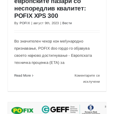
европските пазари со
неспоредлив квалитет:
POFIX XPS 300
Отклучување на европските пазари со
By
POFIX
|
август 9th, 2023
|
Вести
неспоредлив квалитет: POFIX XPS 300
Во значителен чекор кон меѓународно
признавање, POFIX doo гордо го објавува
своето најново достигнување - Европската
техничка проценка (ETA) за
Read More
Коментарите се
на
исклучени
Отклучу
на
европски
пазари
со