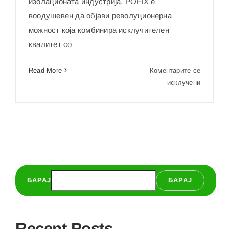
изолационата индустрија, POFIX е
воодушевен да објави револуционерна
можност која комбинира исклучителен
квалитет со
Read More
Коментарите се
на
исклучени
Максими
ги
заштеди
и
приносит
со
POFIX:
БАРАЈ
БАРАЈ
Отклуче
до
20%
во
Recent Posts