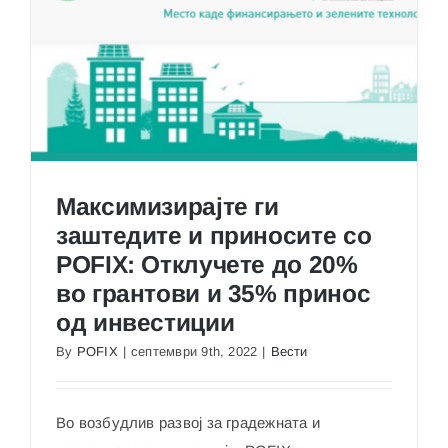
неспоре
квалитет
POFIX
XPS
300
Максимизирајте ги
заштедите и приносите со
POFIX: Отклучете до 20%
Максимизирајте ги заштедите и приносите со
во грантови и 35% принос
POFIX: Отклучете до 20% во грантови и 35%
принос од инвестиции
од инвестиции
By
POFIX
|
септември 9th, 2022
|
Вести
Во возбудлив развој за градежната и