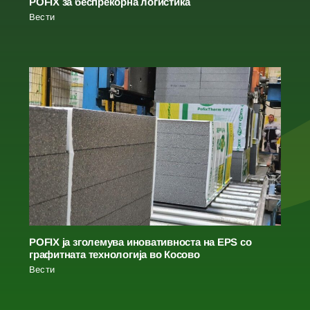
POFIX за беспрекорна логистика
Вести
POFIX ја зголемува иновативноста на EPS со
графитната технологија во Косово
Вести