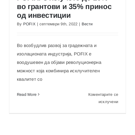
Максимизирајте ги заштедите и приносите со
во грантови и 35% принос
POFIX: Отклучете до 20% во грантови и 35%
принос од инвестиции
од инвестиции
By
POFIX
|
септември 9th, 2022
|
Вести
Во возбудлив развој за градежната и
изолационата индустрија, POFIX е
воодушевен да објави револуционерна
можност која комбинира исклучителен
квалитет со
Read More
Коментарите се
на
исклучени
Максими
ги
заштеди
и