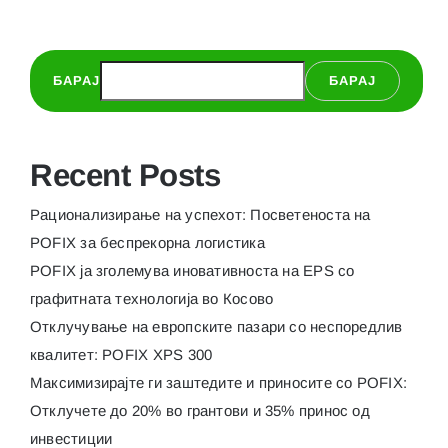
приносит
со
POFIX:
БАРАЈ
БАРАЈ
Отклуче
до
20%
во
Recent Posts
грантови
и
Рационализирање на успехот: Посветеноста на
35%
POFIX за беспрекорна логистика
принос
POFIX ја зголемува иновативноста на EPS со
од
инвестиц
графитната технологија во Косово
Отклучување на европските пазари со неспоредлив
квалитет: POFIX XPS 300
Максимизирајте ги заштедите и приносите со POFIX:
Отклучете до 20% во грантови и 35% принос од
инвестиции