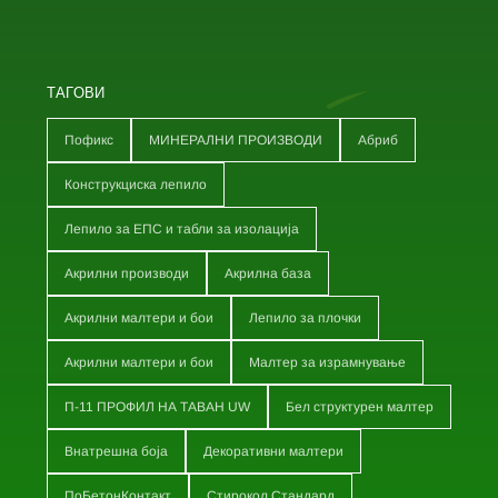
ТАГОВИ
Пофикс
МИНЕРАЛНИ ПРОИЗВОДИ
Абриб
Конструкциска лепило
Лепило за ЕПС и табли за изолација
Акрилни производи
Акрилна база
Акрилни малтери и бои
Лепило за плочки
Акрилни малтери и бои
Малтер за израмнување
П-11 ПРОФИЛ НА ТАВАН UW
Бел структурен малтер
Внатрешна боја
Декоративни малтери
ПоБетонКонтакт
Стирокол Стандард