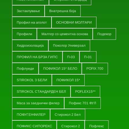
Застаклување
Внатрешна боја
Профил на аголот
ОСНОВНИ МОЛТАРИ
Профили
Малтер со цементна основа
Подекор
Хидроизолација
Поколор Универзал
ПРОФИЛ НА БРЗА ГИПС
П-03
П-01
Пофлуиди
ПОФИКОЛ 15* БЕЛО
POFIX 700
STIROKOL 3 БЕЛИ
ПОФИКОЛ 15*
STIROKOL СТАНДАРДЕН БЕЛ
POFLEX15**
Маса за заеднички филер
Пофикс 701 ФУЛ
ПОФУГЕНФИЛЕР
Стирокол 2 Бел
ПОФИКС СИПОРЕКС
Стирокол 2
Пофлекс