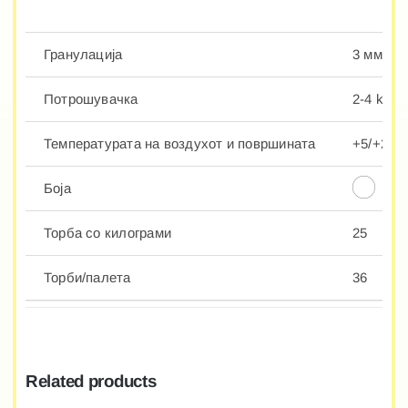
Гранулација
3 мм.
Потрошувачка
2-4 kg/m
Температурата на воздухот и површината
+5/+25°
Боја
Торба со килограми
25
Торби/палета
36
Related products