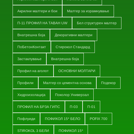
Акрилни малтери и бои
Малтер за израмнување
П-11 ПРОФИЛ НА ТАВАН UW
Бел структурен малтер
Внатрешна боја
Декоративни малтери
ПоБетонКонтакт
Стирокол Стандард
Застаклување
Внатрешна боја
Профил на аголот
ОСНОВНИ МОЛТАРИ
Профили
Малтер со цементна основа
Подекор
Хидроизолација
Поколор Универзал
ПРОФИЛ НА БРЗА ГИПС
П-03
П-01
Пофлуиди
ПОФИКОЛ 15* БЕЛО
POFIX 700
STIROKOL 3 БЕЛИ
ПОФИКОЛ 15*