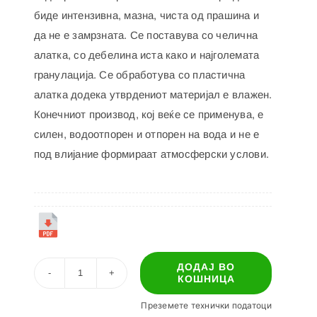
биде интензивна, мазна, чиста од прашина и
да не е замрзната. Се поставува со челична
алатка, со дебелина иста како и најголемата
гранулација. Се обработува со пластична
алатка додека утврдениот материјал е влажен.
Конечниот производ, кој веќе се применува, е
силен, водоотпорен и отпорен на вода и не е
под влијание формираат атмосферски услови.
ДОДАЈ ВО
КОШНИЦА
ПОАБРИБ
ПОЛН
Преземете технички податоци