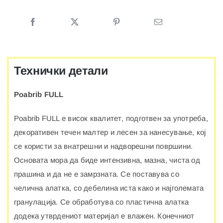
количина
Технички детали
Poabrib FULL
Poabrib FULL е висок квалитет, подготвен за употреба,
декоративен течен малтер и лесен за нанесување, кој
се користи за внатрешни и надворешни површини.
Основата мора да биде интензивна, мазна, чиста од
прашина и да не е замрзната. Се поставува со
челична алатка, со дебелина иста како и најголемата
гранулација. Се обработува со пластична алатка
додека утврдениот материјал е влажен. Конечниот