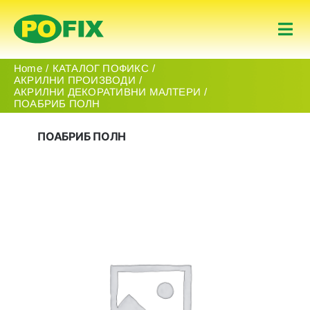
Skip
to
Togg
content
Navi
Почеток
Home
КАТАЛОГ ПОФИКС
АКРИЛНИ ПРОИЗВОДИ
АКРИЛНИ ДЕКОРАТИВНИ МАЛТЕРИ
ПОАБРИБ ПОЛН
Производи
ПОАБРИБ ПОЛН
За Нас
Контакт
македонски