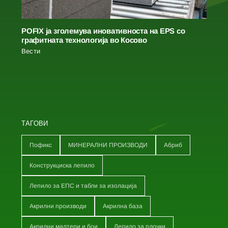
POFIX ја зголемува иновативноста на EPS со
графитната технологија во Косово
Вести
ТАГОВИ
Пофикс
МИНЕРАЛНИ ПРОИЗВОДИ
Абриб
Конструкциска лепило
Лепило за ЕПС и табли за изолација
Акрилни производи
Акрилна база
Акрилни малтери и бои
Лепило за плочки