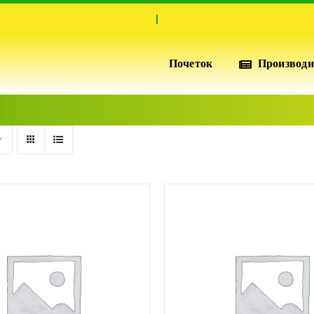
Почеток
Производи
ИЗОЛАЦИЈА И ПЕРФОРМАНСИ
ПОФИКС
XPS
Висококвалитетни плочи од екструдирана
полистиренска пена за супериорна топлинска
изолација, отпорни на притисок, водоотпорни и
издржливост