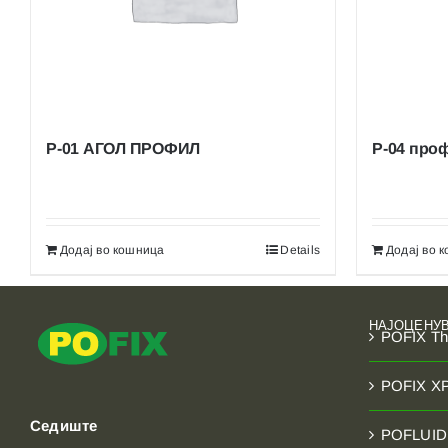
АКРИЛНИ МАЛТЕРИ И БОИ
АКРИЛНИ ДЕКОРАТИВНИ МАЛТЕРИ
POFLUID – Others
P-01 АГОЛ ПРОФИЛ
P-04 про
Додај во кошница
Details
Додај во 
НАЈОЦЕНУ
POFIX T
POFIX X
Седиште
POFLUID 