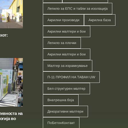
Лепило за ЕПС и табли за изолација
Акрилни производи
Акрилна база
Акрилни малтери и бои
хот:
Лепило за плочки
Акрилни малтери и бои
Малтер за израмнување
П-11 ПРОФИЛ НА ТАВАН UW
Бел структурен малтер
Внатрешна боја
Декоративни малтери
тивноста на
огија во
ПоБетонКонтакт