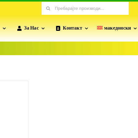
Search
for:
За Нас
Контакт
македонски
ПРОФИЛИ ЗА СУВА ГРАДБА
ПОФИКС
ПРОФИЛИ
Профилите произведени од POFIX вклучуваат
стандардни профили на гипсо ѕидовите, профилите
на ѕидовите, зајакнатите профили итн., кои се од
суштинско значење за разновидните сушилни
инсталации.