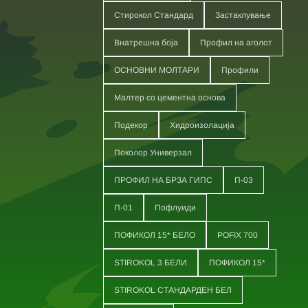
Стирокол Стандард
Застаклување
Внатрешна боја
Профил на аголот
ОСНОВНИ МОЛТАРИ
Профили
Малтер со цементна основа
Подекор
Хидроизолација
Поколор Универзал
ПРОФИЛ НА БРЗА ГИПС
П-03
П-01
Пофлуиди
ПОФИКОЛ 15* БЕЛО
POFIX 700
STIROKOL 3 БЕЛИ
ПОФИКОЛ 15*
STIROKOL СТАНДАРДЕН БЕЛ