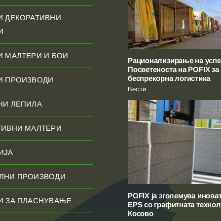
И ДЕКОРАТИВНИ
И
И МАЛТЕРИ И БОИ
Рационализирање на успе
Посветеноста на POFIX за
беспрекорна логистика
И ПРОИЗВОДИ
Вести
НИ ЛЕПИЛА
ТИВНИ МАЛТЕРИ
ИЈА
ЛНИ ПРОИЗВОДИ
POFIX ја зголемува инова
И ЗА ПЛАСНУВАЊЕ
EPS со графитната технол
Косово