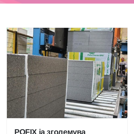
ИЗОЛАЦИЈА И ТОПЛИНА
POFIX
EPS
Докажана изолација за животните простори.
Економичен, ефикасен, секаде. Доверливи во
домовите, канцелариите, училиштата и пошироко за
несовладувана топлинска ефикасност, заштеда на
трошоци и разновидна примена од покриви на подови.
POFIX ја зголемува