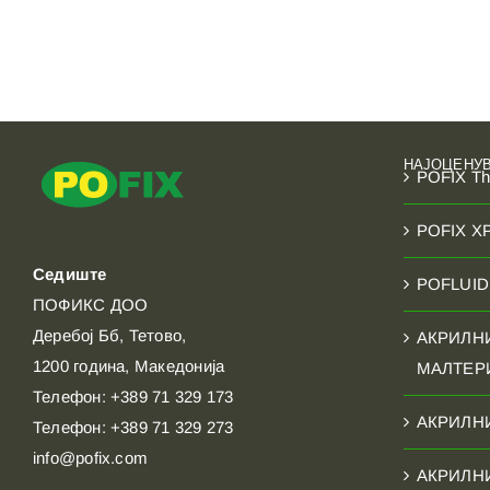
НАЈОЦЕНУ
POFIX T
POFIX X
Седиште
POFLUID 
ПОФИКС ДОО
Деребој Бб, Тетово,
АКРИЛН
1200 година, Македонија
МАЛТЕР
Телефон: +389 71 329 173
АКРИЛН
Телефон: +389 71 329 273
info@pofix.com
АКРИЛН