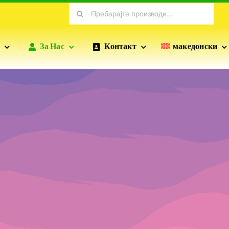
Search
for:
За Нас
Контакт
македонски
ПРОФИЛИ ЗА СУВА ГРАДБА
ПОФИКС
ПРОФИЛИ
Профилите произведени од POFIX вклучуваат
стандардни профили на гипсо ѕидовите, профилите
на ѕидовите, зајакнатите профили итн., кои се од
суштинско значење за разновидните сушилни
инсталации.