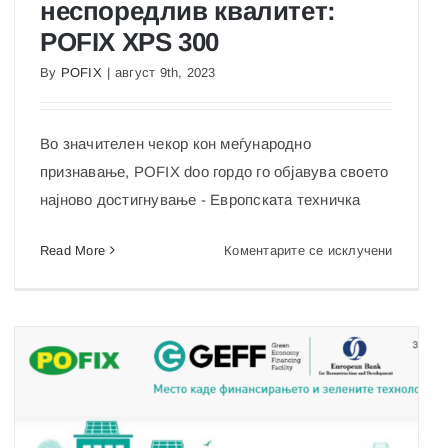
неспоредлив квалитет:
POFIX XPS 300
Отклучување на европските пазари со
неспоредлив квалитет: POFIX XPS 300
By
POFIX
|
август 9th, 2023
Во значителен чекор кон меѓународно
признавање, POFIX doo гордо го објавува своето
најново достигнување - Европската техничка
на
Read More
Коментарите се исклучени
Отклучу
на
европски
пазари
ува
со
ивноста
неспоре
квалитет
POFIX