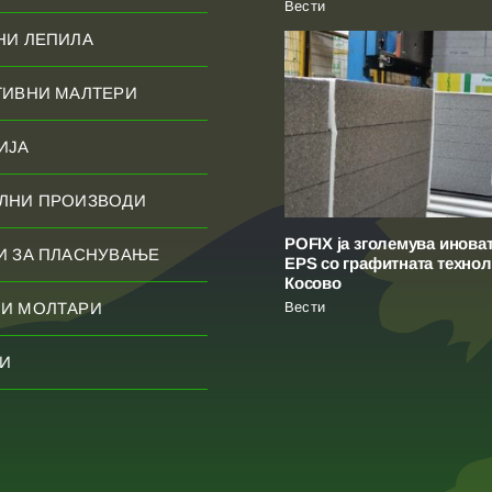
Вести
НИ ЛЕПИЛА
ТИВНИ МАЛТЕРИ
ИЈА
ЛНИ ПРОИЗВОДИ
POFIX ја зголемува инова
И ЗА ПЛАСНУВАЊЕ
EPS со графитната технол
Косово
Вести
И МОЛТАРИ
И