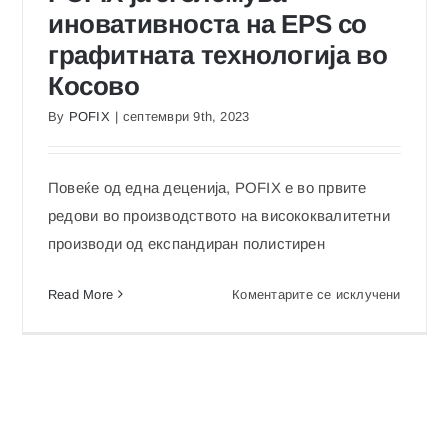
иновативноста на EPS со
графитната технологија во
Косово
By
POFIX
|
септември 9th, 2023
POFIX ја зголемува иновативноста на EPS со
графитната технологија во Косово
Повеќе од една деценија, POFIX е во првите
редови во производството на висококвалитетни
производи од експандиран полистирен
на
Read More
Коментарите се исклучени
POFIX
ја
зголем
нализирање
иноват
на
от:
EPS
теноста