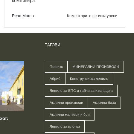
комбинира
на
Read More
Коментарите се исклучени
Максими
ги
заштеди
и
ТАГОВИ
приноси
со
POFIX:
Пофикс
МИНЕРАЛНИ ПРОИЗВОДИ
Отклуче
Абриб
Конструкциска лепило
до
20%
Лепило за ЕПС и табли за изолација
во
грантови
Акрилни производи
Акрилна база
и
Акрилни малтери и бои
35%
хот:
принос
Лепило за плочки
од