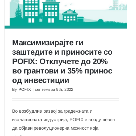
XPS
ната
300
гија
Максимизирајте ги
заштедите и приносите со
POFIX: Отклучете до 20%
Максимизирајте ги заштедите и приносите со
во грантови и 35% принос
POFIX: Отклучете до 20% во грантови и 35%
принос од инвестиции
од инвестиции
By
POFIX
|
септември 9th, 2022
Во возбудлив развој за градежната и
изолационата индустрија, POFIX е воодушевен
да објави револуционерна можност која