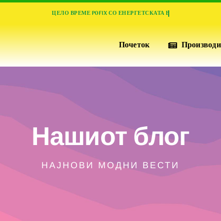
Почеток
Производи
ИЗОЛАЦИЈА И ПЕРФОРМАНСИ
ПОФИКС
XPS
Нашиот блог
Висококвалитетни плочи од екструдирана
полистиренска пена за супериорна топлинска
НАЈНОВИ МОДНИ ВЕСТИ
изолација, отпорни на притисок, водоотпорни и
издржливост