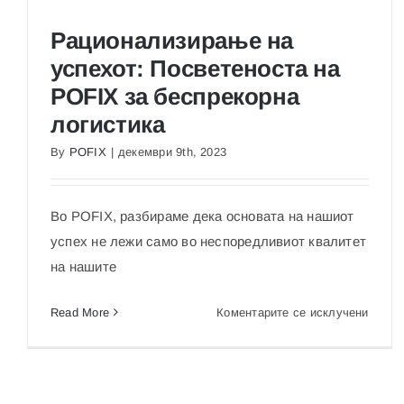
Рационализирање на
успехот: Посветеноста на
POFIX за беспрекорна
логистика
By
POFIX
|
декември 9th, 2023
Рационализирање на успехот: Посветеноста на
POFIX за беспрекорна логистика
Во POFIX, разбираме дека основата на нашиот
успех не лежи само во неспоредливиот квалитет
на нашите
на
Read More
Коментарите се исклучени
Рацио
на
успех
Посве