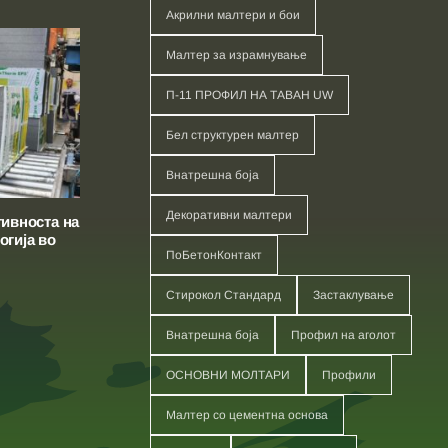
инвести
Акрилни малтери и бои
Малтер за израмнување
П-11 ПРОФИЛ НА ТАВАН UW
Бел структурен малтер
Внатрешна боја
Декоративни малтери
тивноста на
огија во
ПоБетонКонтакт
Стирокол Стандард
Застаклување
Внатрешна боја
Профил на аголот
ОСНОВНИ МОЛТАРИ
Профили
Малтер со цементна основа