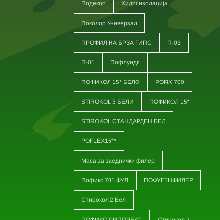
Подекор
Хидроизолација
Поколор Универзал
ПРОФИЛ НА БРЗА ГИПС
П-03
П-01
Пофлуиди
ПОФИКОЛ 15* БЕЛО
POFIX 700
STIROKOL 3 БЕЛИ
ПОФИКОЛ 15*
STIROKOL СТАНДАРДЕН БЕЛ
POFLEX15**
Маса за заеднички филер
Пофикс 701 ФУЛ
ПОФУГЕНФИЛЕР
Стирокол 2 Бел
ПОФИКС СИПОРЕКС
Стирокол 2